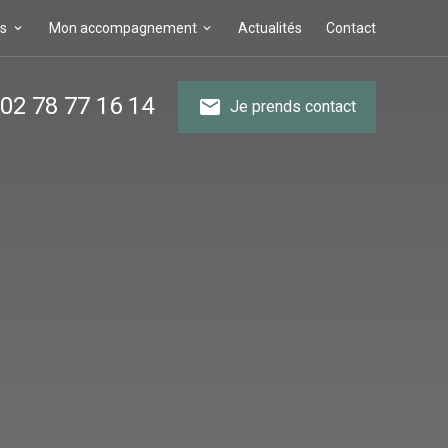
ns
Mon accompagnement
Actualités
Contact
02 78 77 16 14
mail
Je prends contact